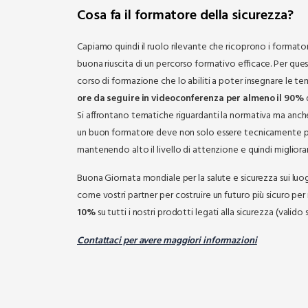
Cosa fa il formatore della sicurezza?
Capiamo quindi il ruolo rilevante che ricoprono i formatori
buona riuscita di un percorso formativo efficace. Per quest
corso di formazione che lo abiliti a poter insegnare le tem
ore da seguire in videoconferenza per almeno il 90%
d
Si affrontano tematiche riguardanti la normativa ma anc
un buon formatore deve non solo essere tecnicamente pr
mantenendo alto il livello di attenzione e quindi miglio
Buona Giornata mondiale per la salute e sicurezza sui luogh
come vostri partner per costruire un futuro più sicuro per
10%
su tutti i nostri prodotti legati alla sicurezza (valid
Contattaci per avere maggiori informazioni