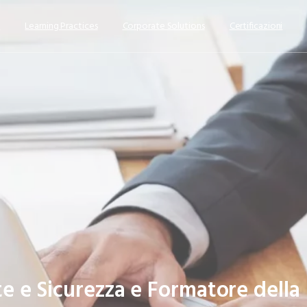
s
Learning Practices
Corporate Solutions
Certificazioni
te
e
Sicurezza
e
Formatore
della