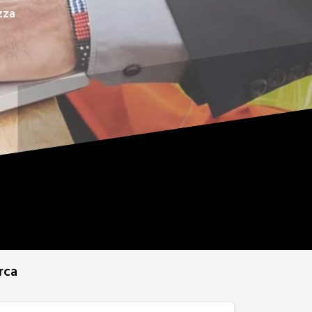
zza
rca