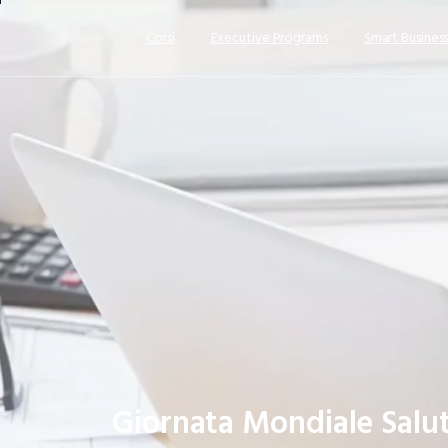
Corsi
Executive Programs
Smart Busines
Giornata
Mondiale
Salu