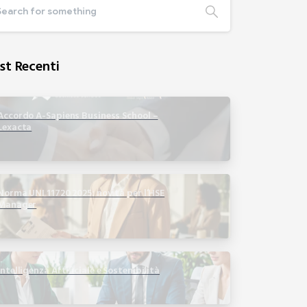
st Recenti
Accordo A-Sapiens Business School –
Lexacta
Norma UNI 11720 2025: novità per l’HSE
Manager
Intelligenza Artificiale e Sostenibilità