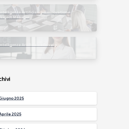
Intelligenza Artificiale per Innovation e
Project Manager
Intelligenza Artificiale e Privacy
chivi
Giugno 2025
Aprile 2025