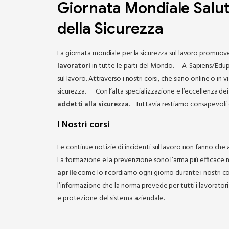
Giornata
Mondiale
Salu
della
Sicurezza
La giornata mondiale per la sicurezza sul lavoro promuov
lavoratori
in tutte le parti del Mondo. A-Sapiens/Edupu
sul lavoro. Attraverso i nostri corsi, che siano online o 
sicurezza. Con l’alta specializzazione e l’eccellenza de
addetti alla sicurezza
. Tuttavia restiamo consapevoli c
I Nostri corsi
Le continue notizie di incidenti sul lavoro non fanno ch
La formazione e la prevenzione sono l’arma più efficace n
aprile
come lo ricordiamo ogni giorno durante i nostri cor
l’informazione che la norma prevede per tutti i lavorator
e protezione del sistema aziendale.