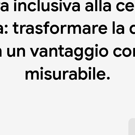
ra
inclusiva
alla
ce
a:
trasformare
la
n
un
vantaggio
co
misurabile.