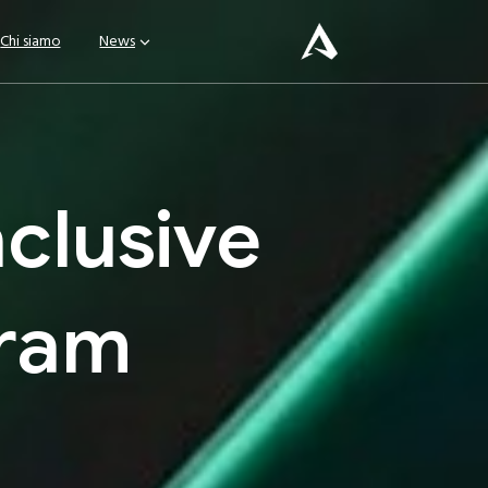
Chi siamo
News
nclusive
ram