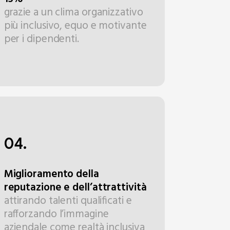
grazie a un clima organizzativo
più inclusivo, equo e motivante
per i dipendenti.
04.
Miglioramento della
reputazione e dell’attrattività
attirando talenti qualificati e
rafforzando l’immagine
aziendale come realtà inclusiva