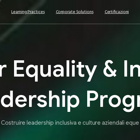
s
Learning Practices
Corporate Solutions
Certificazioni
r
Equality
&
I
dership
Prog
Costruire leadership inclusiva e culture aziendali eque