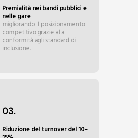
Premialità nei bandi pubblici e
nelle gare
migliorando il posizionamento
competitivo grazie alla
conformità agli standard di
inclusione.
03.
Riduzione del turnover del 10–
15%