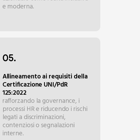
e moderna.
05.
Allineamento ai requisiti della
Certificazione UNI/PdR
125:2022
rafforzando la governance, i
processi HR e riducendo i rischi
legati a discriminazioni,
contenziosi o segnalazioni
interne.