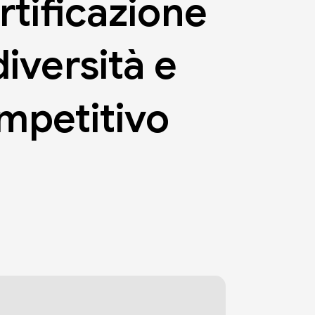
rtificazione
diversità
e
mpetitivo