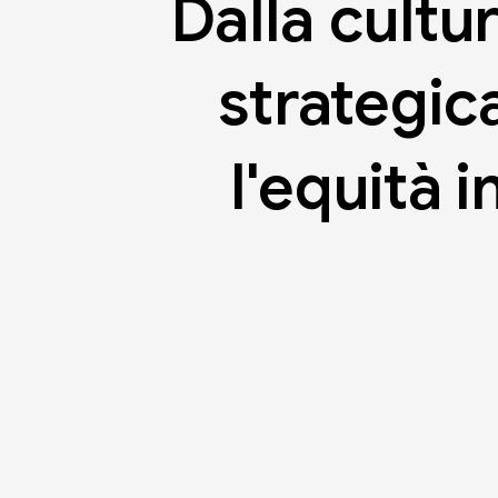
Dalla
cultu
strategic
l'equità
i