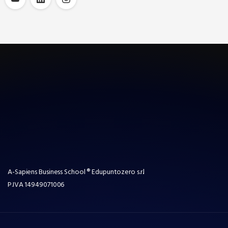
A-Sapiens Business School ® Edupuntozero s.r.l
P.IVA
14949071006