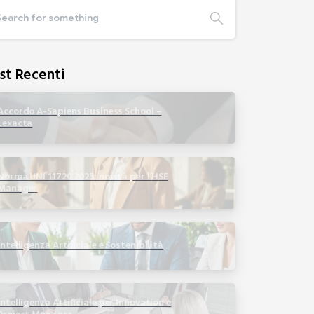
st Recenti
Accordo A-Sapiens Business School –
Lexacta
Norma UNI 11720 2025: novità per l’HSE
Manager
Intelligenza Artificiale e Sostenibilità
Intelligenza Artificiale per Innovation e