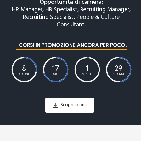
Opportunità di carriera:
HR Manager, HR Specialist, Recruiting Manager,
Recruiting Specialist, People & Culture
Consultant.
CORSI IN PROMOZIONE ANCORA PER POCO!
8
17
1
28
GIORNI
ORE
MINUTI
SECONDI
Scopri i corsi