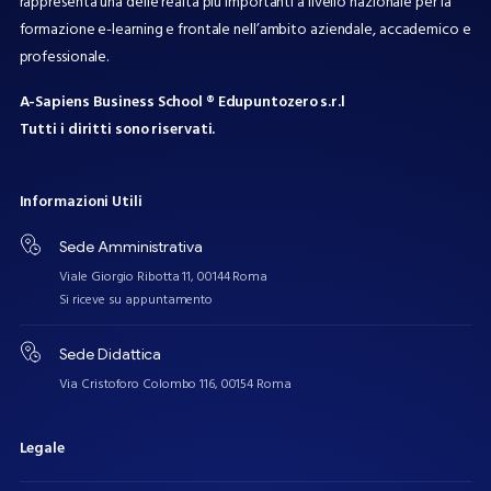
rappresenta una delle realtà più importanti a livello nazionale per la
formazione e-learning e frontale nell’ambito aziendale, accademico e
professionale.
A-Sapiens Business School ® Edupuntozero s.r.l
Tutti i diritti sono riservati.
Informazioni
Utili
Sede Amministrativa
Viale Giorgio Ribotta 11, 00144 Roma
Si riceve su appuntamento
Sede Didattica
Via Cristoforo Colombo 116, 00154 Roma
Legale