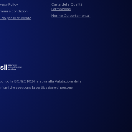
ivacy Policy
Carta della Qualità
Formazione
rmini e condizioni
Norme Corportamentali
ida per lo studente
ondo la ISO/IEC 17024 relativa alla Valutazione della
anismi che eseguono la certificazione di persone