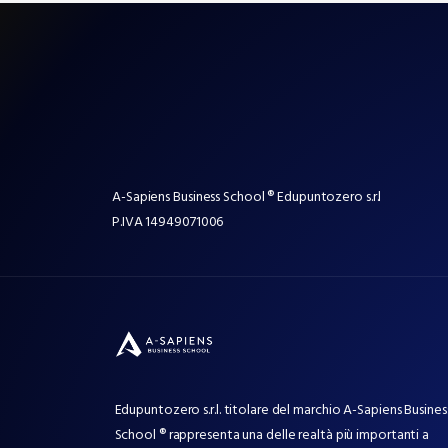
A-Sapiens Business School ® Edupuntozero s.r.l
P.IVA
14949071006
Edupuntozero s.r.l. titolare del marchio A-Sapiens Busines
School ® rappresenta una delle realtà più importanti a